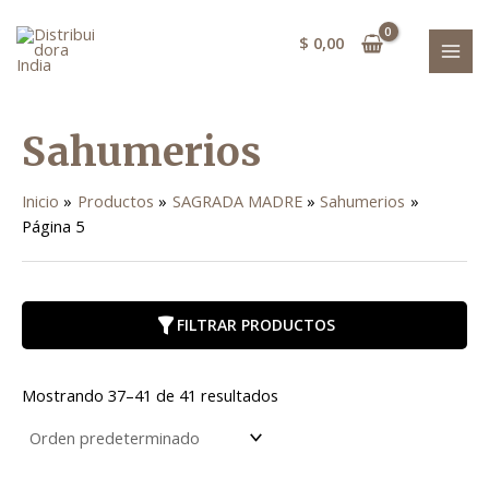
Ir
MAI
al
$
0,00
MEN
contenido
Sahumerios
Inicio
Productos
SAGRADA MADRE
Sahumerios
Página 5
FILTRAR PRODUCTOS
Mostrando 37–41 de 41 resultados