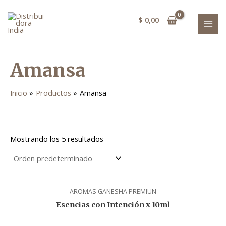
Ir
MAI
al
$
0,00
MEN
contenido
Amansa
Inicio
Productos
Amansa
Mostrando los 5 resultados
AROMAS GANESHA PREMIUN
Esencias con Intención x 10ml