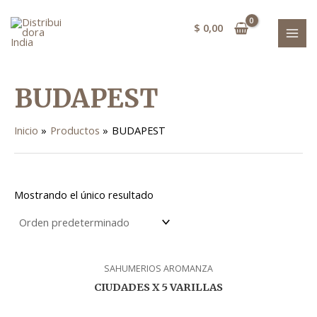
Ir
MAI
al
$
0,00
MEN
contenido
BUDAPEST
Inicio
Productos
BUDAPEST
Mostrando el único resultado
SAHUMERIOS AROMANZA
CIUDADES X 5 VARILLAS