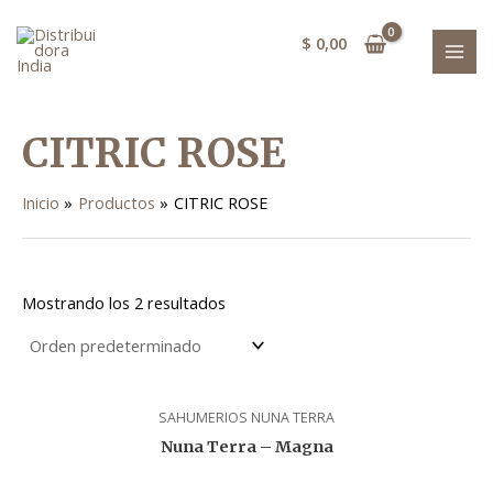
Ir
MAI
al
$
0,00
MEN
contenido
CITRIC ROSE
Inicio
Productos
CITRIC ROSE
Mostrando los 2 resultados
SAHUMERIOS NUNA TERRA
Nuna Terra – Magna