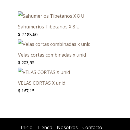
Sahumerios Tibetanos X 8 U
$
2.188,60
Velas cortas combinadas x unid
$
203,95
VELAS CORTAS X unid
$
167,15
Inicio
Tienda
Nosotros
Contacto