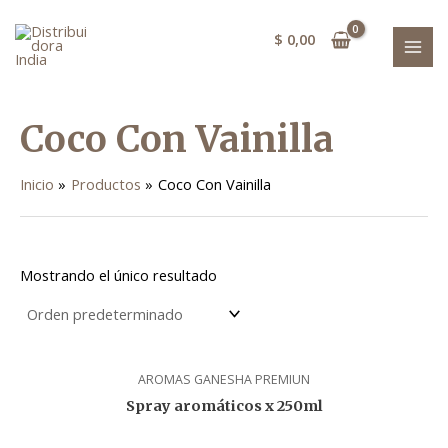
Ir
MAI
al
$
0,00
MEN
contenido
Coco Con Vainilla
Inicio
Productos
Coco Con Vainilla
Mostrando el único resultado
AROMAS GANESHA PREMIUN
Spray aromáticos x 250ml