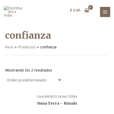
Ir
MAI
al
$
0,00
MEN
contenido
confianza
Inicio
Productos
confianza
Mostrando los 2 resultados
SAHUMERIOS NUNA TERRA
Nuna Terra – Rituals