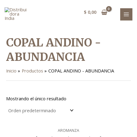
Ir
MAI
al
$
0,00
MEN
contenido
COPAL ANDINO -
ABUNDANCIA
Inicio
Productos
COPAL ANDINO - ABUNDANCIA
Mostrando el único resultado
AROMANZA