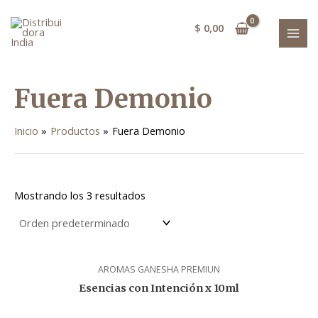
Ir
MAI
al
$
0,00
MEN
contenido
Fuera Demonio
Inicio
Productos
Fuera Demonio
Mostrando los 3 resultados
AROMAS GANESHA PREMIUN
Esencias con Intención x 10ml