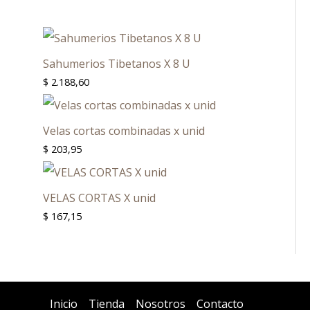
Sahumerios Tibetanos X 8 U
$
2.188,60
Velas cortas combinadas x unid
$
203,95
VELAS CORTAS X unid
$
167,15
Inicio
Tienda
Nosotros
Contacto