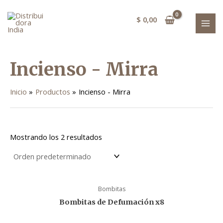
Ir
MAI
al
$
0,00
MEN
contenido
Incienso - Mirra
Inicio
Productos
Incienso - Mirra
Mostrando los 2 resultados
Bombitas
Bombitas de Defumación x8