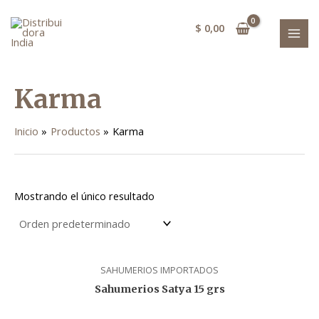
Ir
MAI
al
$
0,00
MEN
contenido
Karma
Inicio
Productos
Karma
Mostrando el único resultado
SAHUMERIOS IMPORTADOS
Sahumerios Satya 15 grs