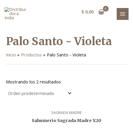
Ir
MAI
al
$
0,00
MEN
contenido
Palo Santo - Violeta
Inicio
Productos
Palo Santo - Violeta
Mostrando los 2 resultados
SAGRADA MADRE
Sahumerio Sagrada Madre X20