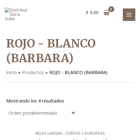
Ir
MAI
al
$
0,00
MEN
contenido
ROJO - BLANCO
(BARBARA)
Inicio
Productos
ROJO - BLANCO (BARBARA)
Mostrando los 4 resultados
VELAS LARGAS - CORTAS Y EUROPEAS