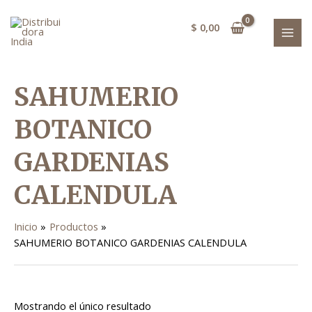
Ir
MAI
al
$
0,00
MEN
contenido
SAHUMERIO
BOTANICO
GARDENIAS
CALENDULA
Inicio
Productos
SAHUMERIO BOTANICO GARDENIAS CALENDULA
Mostrando el único resultado