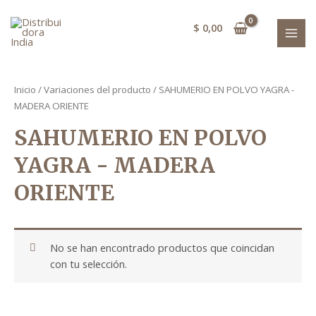
Ir
MAI
al
$
0,00
MEN
contenido
Inicio
/ Variaciones del producto / SAHUMERIO EN POLVO YAGRA -
MADERA ORIENTE
SAHUMERIO EN POLVO
YAGRA - MADERA
ORIENTE
No se han encontrado productos que coincidan
con tu selección.