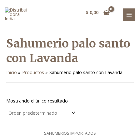
Ir
MAI
al
$
0,00
MEN
contenido
Sahumerio palo santo
con Lavanda
Inicio
Productos
Sahumerio palo santo con Lavanda
Mostrando el único resultado
SAHUMERIOS IMPORTADOS