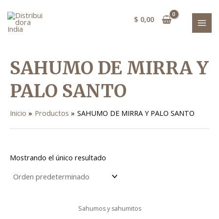
Ir
MAI
al
$
0,00
MEN
contenido
SAHUMO DE MIRRA Y
PALO SANTO
Inicio
Productos
SAHUMO DE MIRRA Y PALO SANTO
Mostrando el único resultado
Sahumos y sahumitos