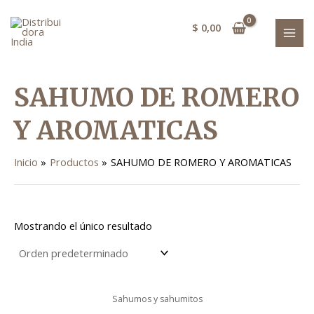
Ir
MAI
al
$
0,00
MEN
contenido
SAHUMO DE ROMERO
Y AROMATICAS
Inicio
Productos
SAHUMO DE ROMERO Y AROMATICAS
Mostrando el único resultado
Sahumos y sahumitos