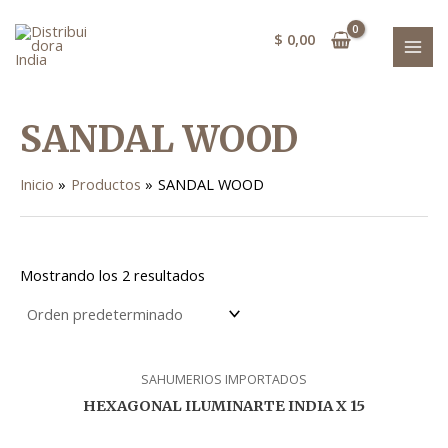
Ir
MAI
al
$
0,00
MEN
contenido
SANDAL WOOD
Inicio
Productos
SANDAL WOOD
Mostrando los 2 resultados
SAHUMERIOS IMPORTADOS
HEXAGONAL ILUMINARTE INDIA X 15