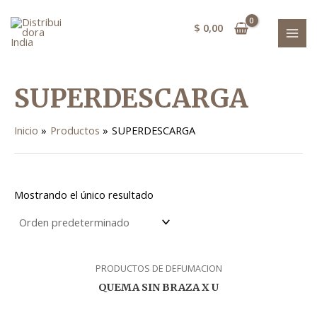
Ir
MAI
al
$
0,00
MEN
contenido
SUPERDESCARGA
Inicio
Productos
SUPERDESCARGA
Mostrando el único resultado
PRODUCTOS DE DEFUMACION
QUEMA SIN BRAZA X U