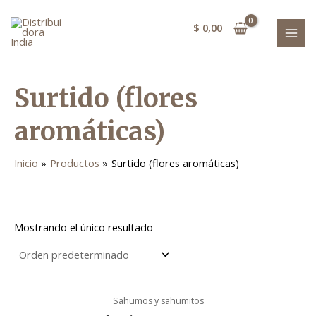
Ir
MAI
al
$
0,00
MEN
contenido
Surtido (flores
aromáticas)
Inicio
Productos
Surtido (flores aromáticas)
Mostrando el único resultado
Sahumos y sahumitos