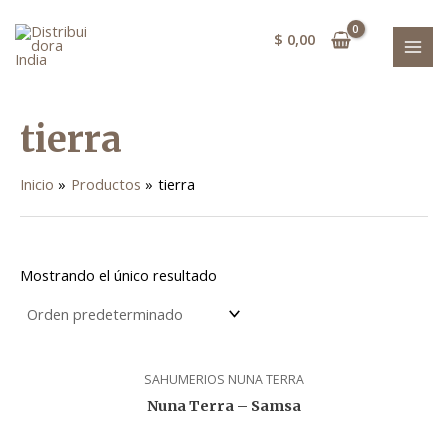
Ir
MAI
al
$
0,00
MEN
contenido
tierra
Inicio
Productos
tierra
Mostrando el único resultado
SAHUMERIOS NUNA TERRA
Nuna Terra – Samsa