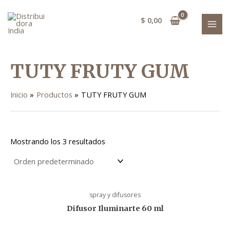
Ir
MAI
al
$
0,00
MEN
contenido
TUTY FRUTY GUM
Inicio
Productos
TUTY FRUTY GUM
Mostrando los 3 resultados
spray y difusores
Difusor Iluminarte 60 ml