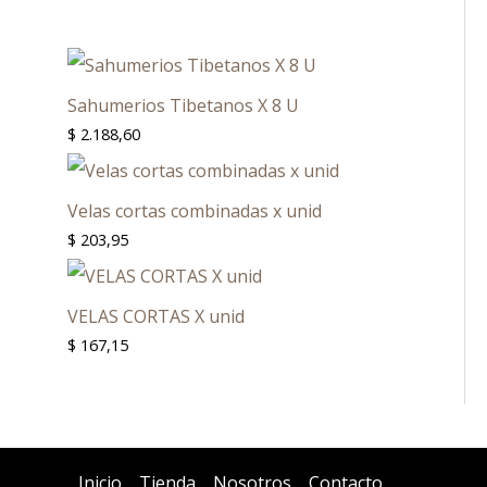
Sahumerios Tibetanos X 8 U
$
2.188,60
Velas cortas combinadas x unid
$
203,95
VELAS CORTAS X unid
$
167,15
Inicio
Tienda
Nosotros
Contacto