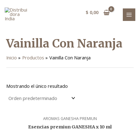
Ir
MAI
al
$
0,00
MEN
contenido
Vainilla Con Naranja
Inicio
Productos
Vainilla Con Naranja
Mostrando el único resultado
AROMAS GANESHA PREMIUN
Esencias premiun GANESHA x 10 ml