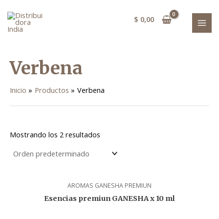
Ir
MAI
al
$
0,00
MEN
contenido
Verbena
Inicio
Productos
Verbena
Mostrando los 2 resultados
AROMAS GANESHA PREMIUN
Esencias premiun GANESHA x 10 ml