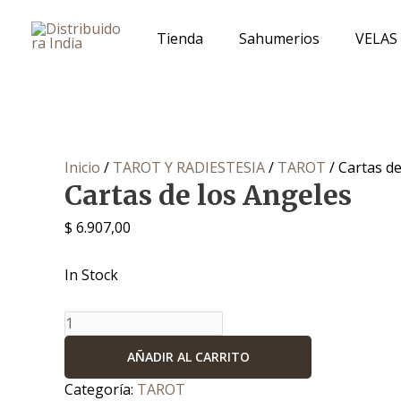
Ir
Cartas
al
de
Tienda
Sahumerios
VELAS
contenido
los
Angeles
cantidad
Inicio
/
TAROT Y RADIESTESIA
/
TAROT
/ Cartas de
Cartas de los Angeles
$
6.907,00
In Stock
AÑADIR AL CARRITO
Categoría:
TAROT