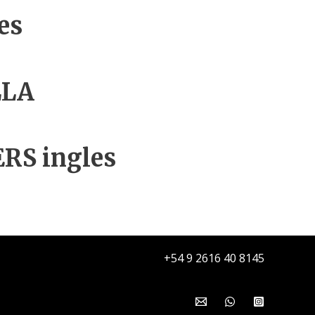
es
LLA
RS ingles
+54 9 2616 40 8145