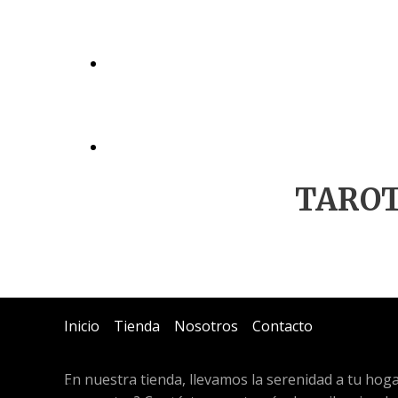
TAROT
Inicio
Tienda
Nosotros
Contacto
En nuestra tienda, llevamos la serenidad a tu hog
Cartas
Cartas de los Angeles