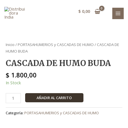
Ir
cantidad
MAI
al
$
0,00
MEN
contenido
CASCADA
DE
Inicio
/
PORTASAHUMERIOS y CASCADAS DE HUMO
/ CASCADA DE
HUMO
HUMO BUDA
BUDA
CASCADA DE HUMO BUDA
cantidad
$
1.800,00
In Stock
AÑADIR AL CARRITO
Categoría:
PORTASAHUMERIOS y CASCADAS DE HUMO