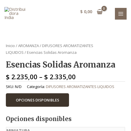
Ir
MAI
al
$
0,00
MEN
contenido
Esencias Solidas Aromanza quantity
Esencias Solidas Aromanza quantity
Esencias Solidas Aromanza quantity
Esencias Solidas Aromanza quantity
Esencias Solidas Aromanza quantity
Esencias Solidas Aromanza quantity
Esencias Solidas Aromanza quantity
Esencias Solidas Aromanza quantity
Esencias Solidas Aromanza quantity
Esencias Solidas Aromanza quantity
Esencias Solidas Aromanza quantity
Esencias Solidas Aromanza quantity
Inicio
/
AROMANZA
/
DIFUSORES AROMATIZANTES
LIQUIDOS
/ Esencias Solidas Aromanza
Esencias Solidas Aromanza
$
2.235,00
–
$
2.335,00
SKU:
N/D
Categoría:
DIFUSORES AROMATIZANTES LIQUIDOS
OPCIONES DISPONIBLES
Opciones disponibles