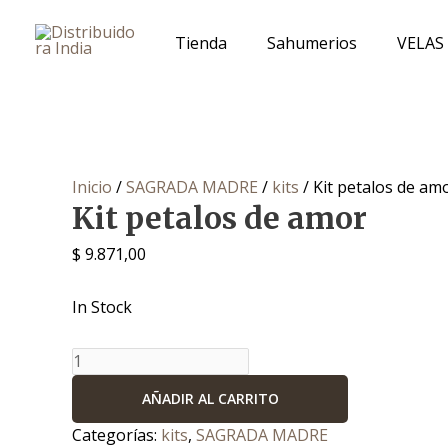
Ir
Kit
al
petalos
Tienda
Sahumerios
VELAS
contenido
de
amor
cantidad
Inicio
/
SAGRADA MADRE
/
kits
/ Kit petalos de am
Kit petalos de amor
$
9.871,00
In Stock
AÑADIR AL CARRITO
Categorías:
kits
,
SAGRADA MADRE