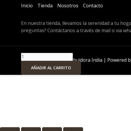
Inicio
Tienda
Nosotros
Contacto
En nuestra tienda, llevamos la serenidad a tu hog
Kit
Kit petalos de amor
preguntas? Contáctanos a través de mail o via wh
petalos
$
9.871,00
de
In Stock
amor
cantidad
Copyright © 2024 Distribuidora India | Powered by
AÑADIR AL CARRITO