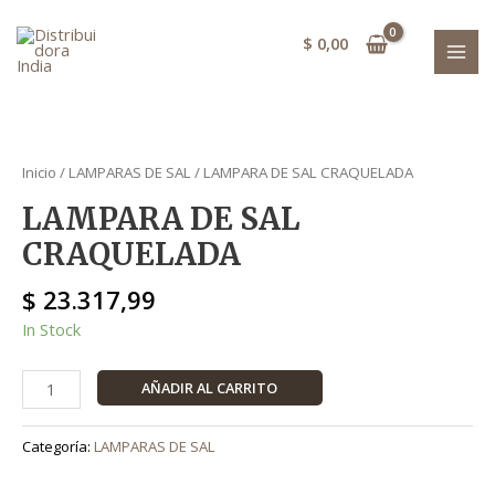
Ir
cantidad
MAI
al
$
0,00
MEN
contenido
LAMPARA
DE
Inicio
/
LAMPARAS DE SAL
/ LAMPARA DE SAL CRAQUELADA
SAL
LAMPARA DE SAL
CRAQUELADA
cantidad
CRAQUELADA
$
23.317,99
In Stock
AÑADIR AL CARRITO
Categoría:
LAMPARAS DE SAL