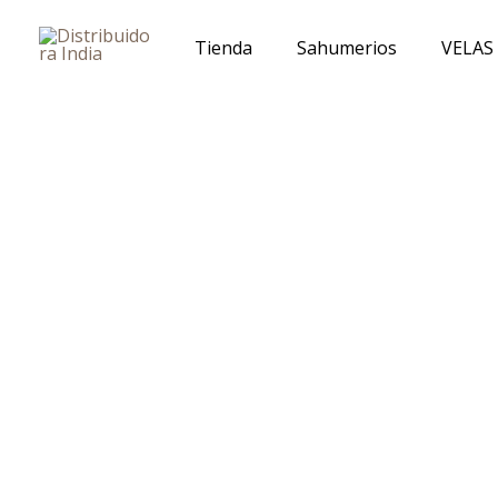
Ir
al
Tienda
Sahumerios
VELAS
contenido