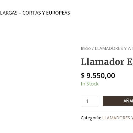
 LARGAS – CORTAS Y EUROPEAS
Llamador
Inicio
/
LLAMADORES Y A
Elefante
Llamador E
cantidad
$
9.550,00
In Stock
AÑAD
Categoría:
LLAMADORES 