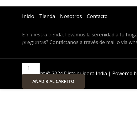
Inicio
Tienda
Nosotros
Contacto
En nuestra tienda, llevamos la serenidad a tu hog
Llamador
Llamador Elefante
preguntas? Contáctanos a través de mail o via wh
Elefante
$
9.550,00
cantidad
In Stock
Copyright © 2024 Distribuidora India | Powered by
AÑADIR AL CARRITO