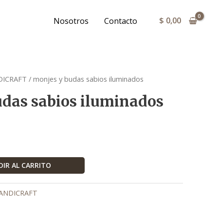
sabios
iluminados
$
0,00
Nosotros
Contacto
cantidad
DICRAFT
/ monjes y budas sabios iluminados
das sabios iluminados
IR AL CARRITO
HANDICRAFT