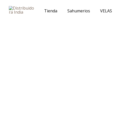
Ir
al
Tienda
Sahumerios
VELAS
contenido