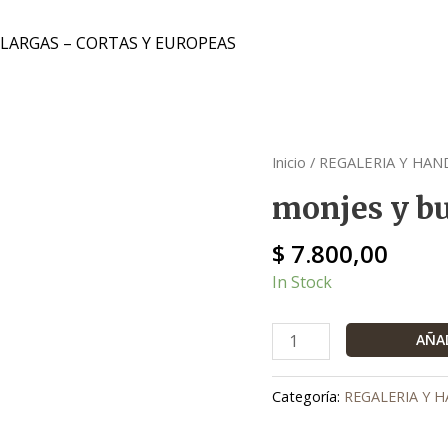
 LARGAS – CORTAS Y EUROPEAS
monjes
Inicio
/
REGALERIA Y HAN
y
monjes y bu
budas
sabios
$
7.800,00
iluminados
In Stock
cantidad
AÑAD
Categoría:
REGALERIA Y 