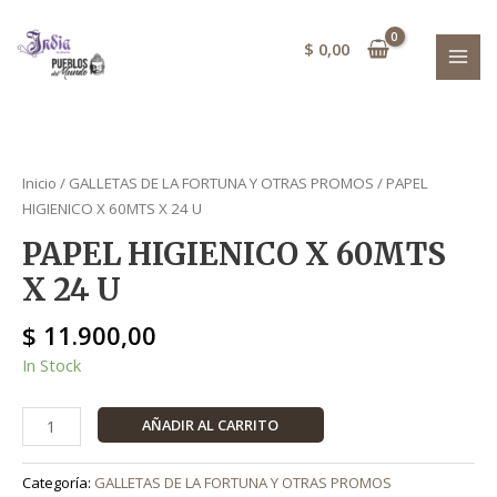
Ir
X
MAI
al
24
$
0,00
MEN
contenido
U
cantidad
PAPEL
HIGIENICO
Inicio
/
GALLETAS DE LA FORTUNA Y OTRAS PROMOS
/ PAPEL
X
HIGIENICO X 60MTS X 24 U
60MTS
PAPEL HIGIENICO X 60MTS
X
24
X 24 U
U
cantidad
$
11.900,00
In Stock
AÑADIR AL CARRITO
Categoría:
GALLETAS DE LA FORTUNA Y OTRAS PROMOS