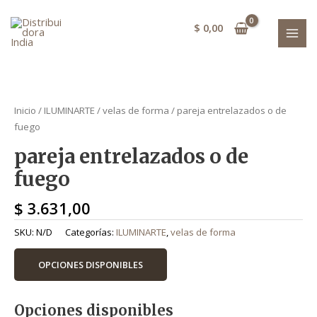
Ir
MAI
al
$
0,00
MEN
contenido
pareja entrelazados o de fuego quanti
pareja entrelazados o de fuego quanti
Inicio
/
ILUMINARTE
/
velas de forma
/ pareja entrelazados o de
fuego
pareja entrelazados o de
fuego
$
3.631,00
SKU:
N/D
Categorías:
ILUMINARTE
,
velas de forma
OPCIONES DISPONIBLES
Opciones disponibles