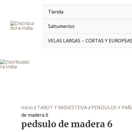
Ir
pedsulo
al
de
Tienda
contenido
madera
6
Sahumerios
cantidad
VELAS LARGAS – CORTAS Y EUROPEA
Inicio
/
TAROT Y RADIESTESIA
/
PENDULOS Y PAÑ
de madera 6
pedsulo de madera 6