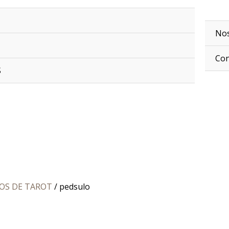
No
Con
S
OS DE TAROT
/ pedsulo