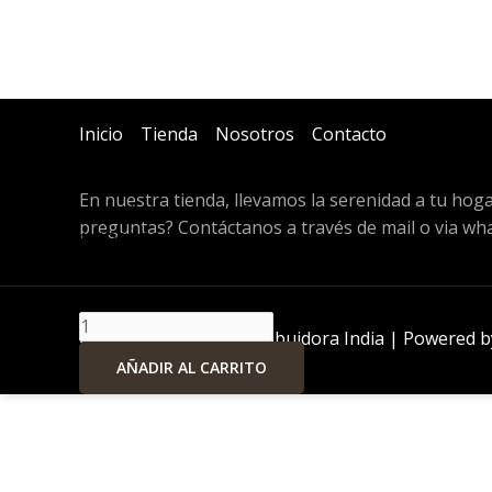
Inicio
Tienda
Nosotros
Contacto
En nuestra tienda, llevamos la serenidad a tu hog
pedsulo
pedsulo de madera 6
preguntas? Contáctanos a través de mail o via wh
de
$
4.289,09
madera
In Stock
6
cantidad
Copyright © 2024 Distribuidora India | Powered by
AÑADIR AL CARRITO