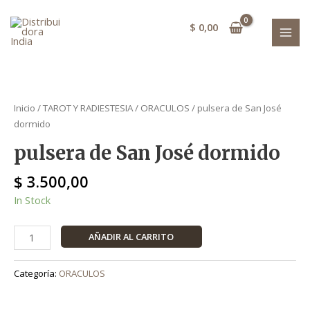
Ir
dormido
MAI
al
cantidad
$
0,00
MEN
contenido
pulsera
de
Inicio
/
TAROT Y RADIESTESIA
/
ORACULOS
/ pulsera de San José
San
dormido
José
pulsera de San José dormido
dormido
cantidad
$
3.500,00
In Stock
AÑADIR AL CARRITO
Categoría:
ORACULOS