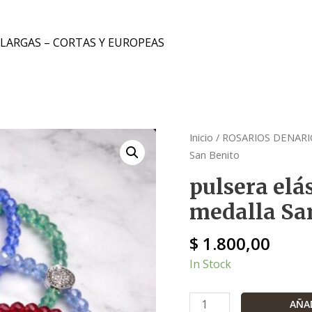
 LARGAS – CORTAS Y EUROPEAS
pulsera
Inicio
/
ROSARIOS DENARI
elástica
San Benito
con
pulsera elás
cristal
medalla Sa
y
medalla
$
1.800,00
San
Benito
In Stock
cantidad
AÑAD