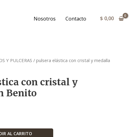
cristal
y
$
0,00
Nosotros
Contacto
medalla
San
Benito
cantidad
OS Y PULCERAS
/ pulsera elástica con cristal y medalla
tica con cristal y
n Benito
IR AL CARRITO