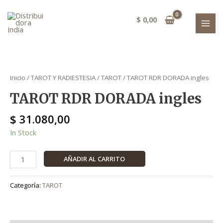
Ir
cantidad
MAI
al
$
0,00
MEN
contenido
TAROT
RDR
Inicio
/
TAROT Y RADIESTESIA
/
TAROT
/ TAROT RDR DORADA ingles
DORADA
TAROT RDR DORADA ingles
ingles
cantidad
$
31.080,00
In Stock
AÑADIR AL CARRITO
Categoría:
TAROT