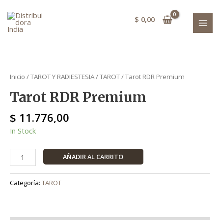
Ir
MAI
al
$
0,00
MEN
contenido
Tarot
RDR
Inicio
/
TAROT Y RADIESTESIA
/
TAROT
/ Tarot RDR Premium
Premium
Tarot RDR Premium
cantidad
$
11.776,00
In Stock
AÑADIR AL CARRITO
Categoría:
TAROT