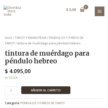
Ir
péndulo
MAI
al
hebreo
$
0,00
MEN
contenido
cantidad
tintura
de
Inicio
/
TAROT Y RADIESTESIA
/
PENDULOS Y PAÑOS DE
muérdago
TAROT
/ tintura de muérdago para péndulo hebreo
para
tintura de muérdago para
péndulo
hebreo
péndulo hebreo
cantidad
$
4.095,00
In Stock
AÑADIR AL CARRITO
Categoría:
PENDULOS Y PAÑOS DE TAROT