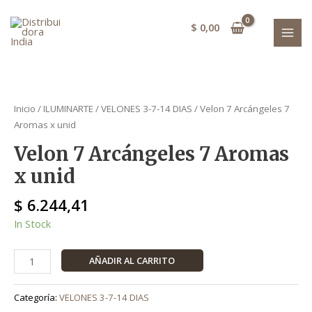
Ir
Aromas
MAI
al
x
$
0,00
MEN
contenido
unid
cantidad
Velon
7
Inicio
/
ILUMINARTE
/
VELONES 3-7-14 DIAS
/ Velon 7 Arcángeles 7
Arcángeles
Aromas x unid
7
Velon 7 Arcángeles 7 Aromas
Aromas
x
x unid
unid
cantidad
$
6.244,41
In Stock
AÑADIR AL CARRITO
Categoría:
VELONES 3-7-14 DIAS