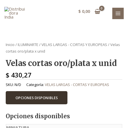
Ir
MAI
al
$
0,00
MEN
contenido
Velas cortas oro/plata x unid quantity
Velas cortas oro/plata x unid quantity
Inicio
/
ILUMINARTE
/
VELAS LARGAS - CORTAS Y EUROPEAS
/ Velas
cortas oro/plata x unid
Velas cortas oro/plata x unid
$
430,27
SKU:
N/D
Categoría:
VELAS LARGAS - CORTAS Y EUROPEAS
OPCIONES DISPONIBLES
Opciones disponibles