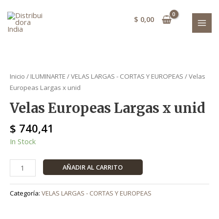
Ir
unid
MAI
al
cantidad
$
0,00
MEN
contenido
Velas
Europeas
Inicio
/
ILUMINARTE
/
VELAS LARGAS - CORTAS Y EUROPEAS
/ Velas
Largas
Europeas Largas x unid
x
Velas Europeas Largas x unid
unid
cantidad
$
740,41
In Stock
AÑADIR AL CARRITO
Categoría:
VELAS LARGAS - CORTAS Y EUROPEAS