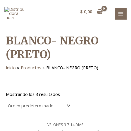
Ir
MAI
al
$
0,00
MEN
contenido
BLANCO- NEGRO
(PRETO)
Inicio
Productos
BLANCO- NEGRO (PRETO)
Mostrando los 3 resultados
VELONES 3-7-14 DIAS