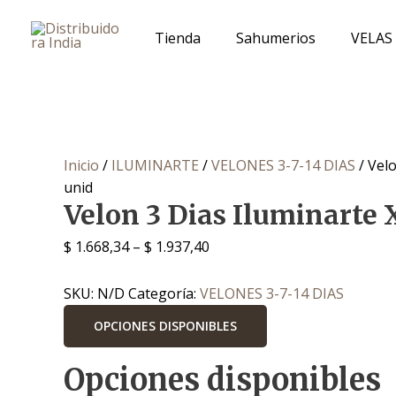
Ir
al
Tienda
Sahumerios
VELAS
contenido
Inicio
/
ILUMINARTE
/
VELONES 3-7-14 DIAS
/ Velo
unid
Velon 3 Dias Iluminarte 
$
1.668,34
–
$
1.937,40
SKU:
N/D
Categoría:
VELONES 3-7-14 DIAS
OPCIONES DISPONIBLES
Opciones disponibles