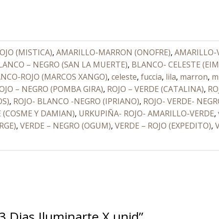
JO (MISTICA)
,
AMARILLO-MARRON (ONOFRE)
,
AMARILLO-
LANCO – NEGRO (SAN LA MUERTE)
,
BLANCO- CELESTE (EI
NCO-ROJO (MARCOS XANGO)
,
celeste
,
fuccia
,
lila
,
marron
,
m
OJO – NEGRO (POMBA GIRA)
,
ROJO – VERDE (CATALINA)
,
RO
OS)
,
ROJO- BLANCO -NEGRO (IPRIANO)
,
ROJO- VERDE- NEG
E (COSME Y DAMIAN)
,
URKUPIÑA- ROJO- AMARILLO-VERDE
,
RGE)
,
VERDE – NEGRO (OGUM)
,
VERDE – ROJO (EXPEDITO)
,
3 Dias Iluminarte X unid”