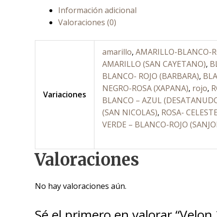
Información adicional
Valoraciones (0)
amarillo
,
AMARILLO-BLANCO-RO
AMARILLO (SAN CAYETANO)
,
B
BLANCO- ROJO (BARBARA)
,
BLA
NEGRO-ROSA (XAPANA)
,
rojo
,
R
Variaciones
BLANCO – AZUL (DESATANUD
(SAN NICOLAS)
,
ROSA- CELEST
VERDE – BLANCO-ROJO (SANJO
Valoraciones
No hay valoraciones aún.
Sé el primero en valorar “Velon 