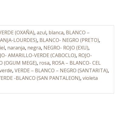
VERDE (OXAÑA)
,
azul
,
blanca
,
BLANCO –
MANJA-LOURDES)
,
BLANCO- NEGRO (PRETO)
,
iel
,
naranja
,
negra
,
NEGRO- ROJO (EXU)
,
JO- AMARILLO-VERDE (CABOCLO)
,
ROJO-
RO (OGUM MEGE)
,
rosa
,
ROSA – BLANCO- CEL
verde
,
VERDE – BLANCO – NEGRO (SANTARITA)
,
VERDE -BLANCO (SAN PANTALEON)
,
violeta