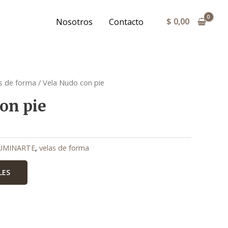
$
0,00
Nosotros
Contacto
 con pie quantity
 con pie quantity
 con pie quantity
 con pie quantity
 con pie quantity
 con pie quantity
as de forma
/ Vela Nudo con pie
on pie
LUMINARTE
,
velas de forma
LES