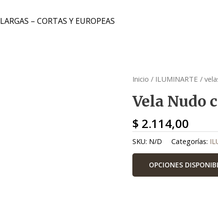
 LARGAS – CORTAS Y EUROPEAS
Vela Nudo
Vela Nudo
Vela Nudo
Vela Nudo
Vela Nudo
Vela Nudo
Inicio
/
ILUMINARTE
/
vel
Vela Nudo c
$
2.114,00
SKU:
N/D
Categorías:
I
OPCIONES DISPONIB