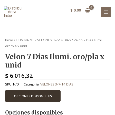
Ir
MAI
al
$
0,00
MEN
contenido
Velon 7 Dias Ilumi. oro/pla x unid quant
Velon 7 Dias Ilumi. oro/pla x unid quant
Inicio
/
ILUMINARTE
/
VELONES 3-7-14 DIAS
/ Velon 7 Dias Ilumi.
oro/pla x unid
Velon 7 Dias Ilumi. oro/pla x
unid
$
6.016,32
SKU:
N/D
Categoría:
VELONES 3-7-14 DIAS
OPCIONES DISPONIBLES
Opciones disponibles